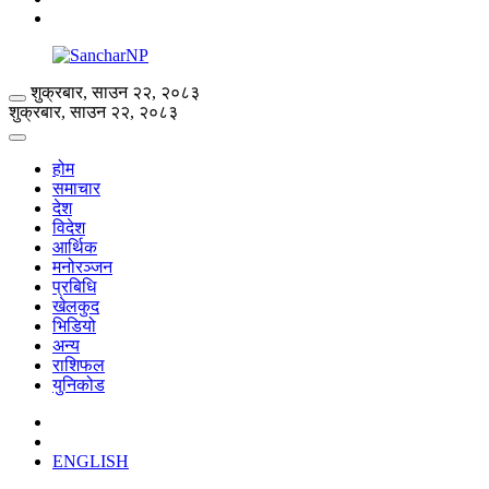
शुक्रबार, साउन २२, २०८३
शुक्रबार, साउन २२, २०८३
होम
समाचार
देश
विदेश
आर्थिक
मनोरञ्जन
प्रबिधि
खेलकुद
भिडियो
अन्य
राशिफल
युनिकोड
ENGLISH