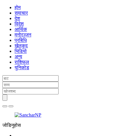
होम
समाचार
देश
विदेश
आर्थिक
मनोरञ्जन
प्रबिधि
खेलकुद
भिडियो
अन्य
राशिफल
युनिकोड
जोडिनुहोस