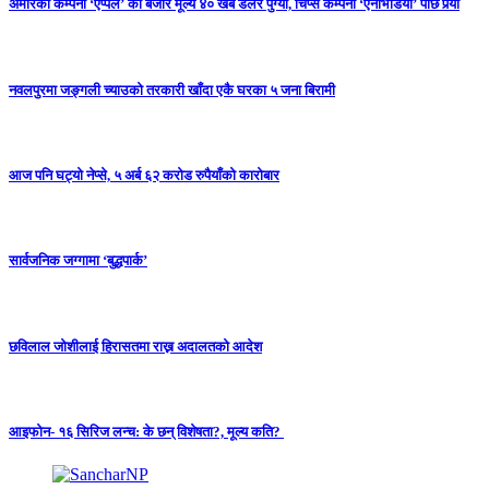
अमेरिकी कम्पनी ‘एप्पल’ को बजार मूल्य ४० खर्ब डलर पुग्यो, चिप्स कम्पनी ‘एनभिडिया’ पछि पर्‍यो
नवलपुरमा जङ्गली च्याउको तरकारी खाँदा एकै घरका ५ जना बिरामी
आज पनि घट्यो नेप्से, ५ अर्ब ६२ करोड रुपैयाँको कारोबार
सार्वजनिक जग्गामा ‘बुद्धपार्क’
छविलाल जोशीलाई हिरासतमा राख्न अदालतको आदेश
आइफोन- १६ सिरिज लन्च: के छन् विशेषता?, मूल्य कति?