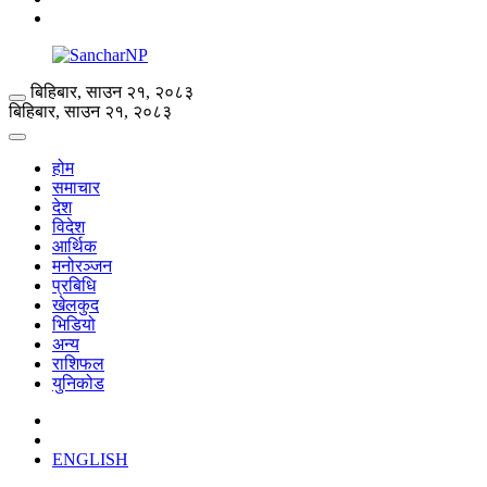
बिहिबार, साउन २१, २०८३
बिहिबार, साउन २१, २०८३
होम
समाचार
देश
विदेश
आर्थिक
मनोरञ्जन
प्रबिधि
खेलकुद
भिडियो
अन्य
राशिफल
युनिकोड
ENGLISH