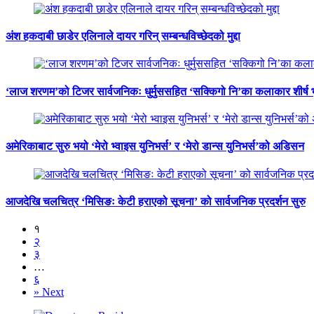
अंश हकदाबी छाडेर एलिनाले दायर गरिन् सम्बन्धविच्छेदको मुद्दा
‘लाज शरणम’को टिजर सार्वजनिकः धुर्मुससहित ‘सक्किगो नि’का कलाकार शीर्ष 
अमेरिकाबाट सुरु भयो ‘मेरो भ्वाइस युनिभर्स’ र ‘मेरो डान्स युनिभर्स’को अडिसन
आजदेखि चलचित्र ‘मिसिङः केटी हराएको सूचना’ को सार्वजनिक प्रदर्शन सुरु
१
२
३
…
६
»
Next