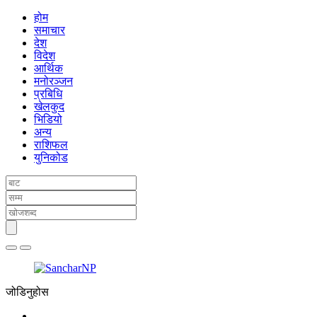
होम
समाचार
देश
विदेश
आर्थिक
मनोरञ्जन
प्रबिधि
खेलकुद
भिडियो
अन्य
राशिफल
युनिकोड
जोडिनुहोस