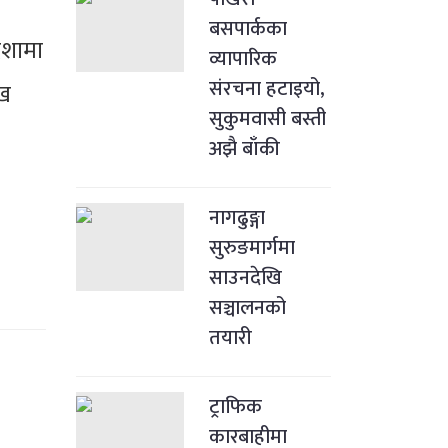
बसपार्कका
िशामा
व्यापारिक
संरचना हटाइयो,
ुख
सुकुमवासी बस्ती
अझै बाँकी
नागढुङ्गा
सुरुङमार्गमा
साउनदेखि
सञ्चालनको
तयारी
ट्राफिक
कारबाहीमा