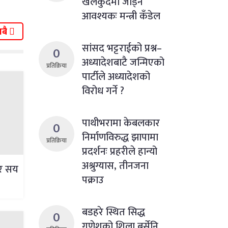
खेलकुदमा जोड्न
आवश्यकः मन्त्री कँडेल
बै
सांसद भट्टराईको प्रश्न–
0
अध्यादेशबाटै जन्मिएको
प्रतिक्रिया
पार्टीले अध्यादेशको
विरोध गर्ने ?
पाथीभरामा केबलकार
0
निर्माणविरुद्ध झापामा
प्रतिक्रिया
प्रदर्शनः प्रहरीले हान्यो
अश्रुग्यास, तीनजना
ार सय
पक्राउ
बडहरे स्थित सिद्ध
0
गणेशको शिला बर्सेनि