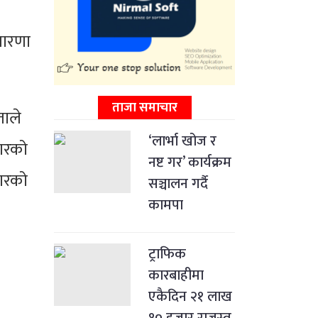
 धारणा
ताजा समाचार
ताले
‘लार्भा खोज र
कारको
नष्ट गर’ कार्यक्रम
धारको
सञ्चालन गर्दै
कामपा
ट्राफिक
कारबाहीमा
एकैदिन २१ लाख