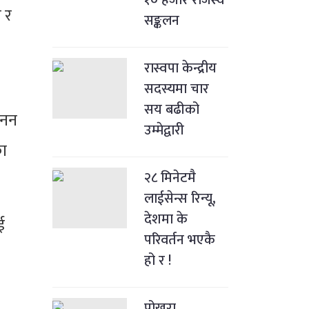
१० हजार राजस्व
व र
सङ्कलन
रास्वपा केन्द्रीय
सदस्यमा चार
सय बढीको
मनन
उम्मेद्वारी
का
२८ मिनेटमै
लाईसेन्स रिन्यू,
देशमा के
ई
परिवर्तन भएकै
हो र !
पोखरा