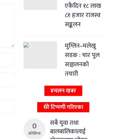
एकैदिन १८ लाख
८१ हजार राजस्व
सङ्कलन
मुग्लिन–मलेखु
सडक : चार पुल
सञ्चालनको
तयारी
प्रचलन खबर
धेरै टिप्पणी गरिएका
सबै युवा तथा
0
बालबालिकालाई
प्रतिक्रिया