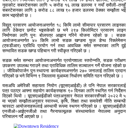
नुवाकोट सबस्टेसनका लागि ५ करोड १६ लाख डलरमा र नयाँ दमौली–तनहुँ
सबस्टेसनका लागि ३ करोड ८८ लाख ९० हजार डलरमा ठेक्का सम्झौता भई
काम भइरहेको छ ।
विद्युत् प्रसारण आयोजनाअन्तर्गत १८ किमि लामो सीमापार प्रसारण लाइनका
लागि ठेकेदार छनोट भइसकेको छ भने २९७ किलोमिटर प्रसारण लाइन
निर्माणका लागि पुनः बोलपत्र आह्वान गरिने योजना रहेको छ । सडक
आयोजनाअन्तर्गत ४० किमि लामो सडक खण्डमा फुल डेप्थ रिक्लेमेसन
(एफडीआर) प्रविधि प्रयोग गर्न तथा आवधिक मर्मत सम्भारका लागि दुई
सम्भावित सडक खण्ड पहिचान गरी स्वीकृत गरिएको छ ।
सडक मर्मत सम्भार आयोजनाअन्तर्गत प्रयोगशाला स्तरोन्नति, सडक परीक्षण
उपकरण उपलब्ध गराउने तथा प्राविधिक तालिम सञ्चालन गर्ने योजना रहेको छ
। जीविकोपार्जन पुनःस्थापना कार्यक्रमअन्तर्गत २७० जनालाई तालिम प्रदान
गरिएको छ भने विभिन्न ९ जिल्लामा मुआब्जा निर्धारण समिति गठन गरिएको छ ।
यसअघि अमेरिकी सहायता नियोग (यूएसएआईडी) ले पनि नेपाल सरकारलाई
पत्र पठाएर आफ्ना सहयोग कार्यक्रमहरू ९० दिनका लागि स्थगित गर्न निर्देशन
दिएको थियो । यूएसएआईडीको पत्रअनुसार नेपाल सरकारसँगको २०२२ मे ५
मा भएको सम्झौताअनुसार स्वास्थ्य, कृषि, शिक्षा तथा समावेशी नीति सम्बन्धी
चारवटा आयोजनाहरूलाई अस्थायी रूपमा स्थगन गरिएको छ । यूएसएआईडीले
एनजीओ÷आईएनजीओ तथा गैरनाफामूलक संस्थामार्फत नेपालमा अनुदान
परिचालन गर्दै आएको छ ।