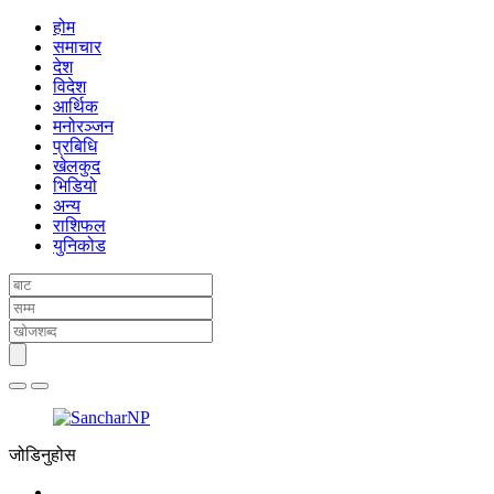
होम
समाचार
देश
विदेश
आर्थिक
मनोरञ्जन
प्रबिधि
खेलकुद
भिडियो
अन्य
राशिफल
युनिकोड
जोडिनुहोस