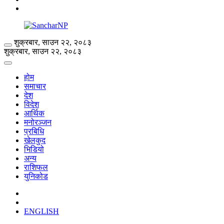
शुक्रबार, साउन २२, २०८३
शुक्रबार, साउन २२, २०८३
होम
समाचार
देश
विदेश
आर्थिक
मनोरञ्जन
प्रबिधि
खेलकुद
भिडियो
अन्य
राशिफल
युनिकोड
ENGLISH