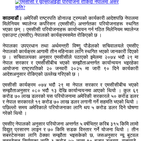
काठमाडौं।
अमेरिकी राष्ट्रपति डोनाल्ड ट्रम्पको कार्यकारी आदेशपछि नेपालमा
मिलेनियम च्यालेन्ज कर्पोरेसन (एमसीसी) अन्तर्गतका परियोजनाहरू स्थगित
भएका छन् । एमसीसी परियोजनाहरू कार्यान्वयन गर्न गठित मिलेनियम च्यालेन्ज
एकाउन्ट (एमसीए) नेपालको कार्यक्रमसमेत रोकिएको छ ।
नेपालका उपप्रधान तथा अर्थमन्त्री विष्णु पौडेलको सचिवालयले एमसीए
नेपालको कार्यक्रम आगामी तीन महिनाका लागि स्थगित भएको जानकारी दिएको
छ । सचिवालयका अनुसार एमसीसीले पठाएको इमेलमा २०७४ भदौ २९ मा
नेपाल सरकार र एमसीसीबीच भएको सम्झौताअन्तर्गत कार्यान्वयन भइरहेका
आयोजना राष्ट्रपतिको २० जनवरी २०२५ मा जारी ९० दिने कार्यकारी
आदेशअनुसार रोकिएको उल्लेख गरिएको छ ।
एमसीसी कार्यक्रम ०७४ भदौ २९ मा नेपाल सरकार र एमसीसीबीच भएको
सम्झौताअनुसार ०८० भदौ १३ देखि कार्यान्वयनमा आएको थियो । कुल ६९
करोड ७० लाख डलरको यस परियोजनामा अमेरिकी सरकारले ५० करोड डलर
र नेपाल सरकारले १९ करोड ७० लाख डलर लगानी गर्ने सहमति भएको थियो ।
पछिल्लो समय अमेरिकाले परियोजनाका लागि थप ५ करोड डलर दिने घोषणा
गरेको थियो ।
एमसीए नेपालको अनुसार परियोजना अन्तर्गत ५ वर्षभित्र करिब ३१५ किमि लामो
विद्युत् प्रसारण लाइन र ७० किमि सडक विस्तार गर्ने योजना थियो । तीन
सबस्टेसनका लागि ठेक्का सम्झौता भइसकेको छ, जसअनुसार न्यू बुटवल
सबस्टेसन निर्माणका लागि ३ करोड ५५ लाख १० हजार डलरमा, रातामाटे–