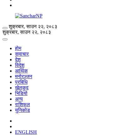
शुक्रबार, साउन २२, २०८३
शुक्रबार, साउन २२, २०८३
होम
समाचार
देश
विदेश
आर्थिक
मनोरञ्जन
प्रबिधि
खेलकुद
भिडियो
अन्य
राशिफल
युनिकोड
ENGLISH