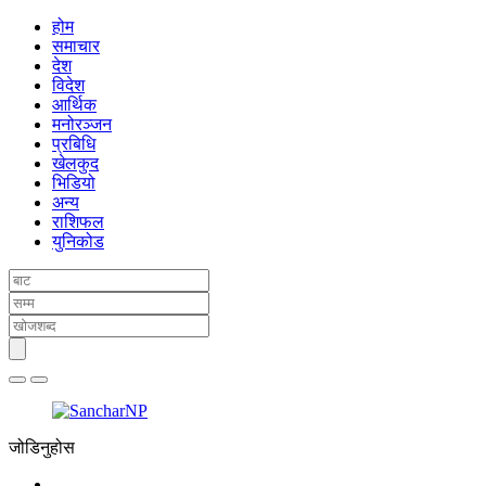
होम
समाचार
देश
विदेश
आर्थिक
मनोरञ्जन
प्रबिधि
खेलकुद
भिडियो
अन्य
राशिफल
युनिकोड
जोडिनुहोस