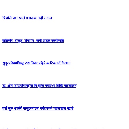
चिसोले जम्न थाले मनाङका नदी र ताल
पातिचौर–बाजुङ–लेसपार–नागी सडक स्तरोन्नति
सुदूरपश्चिमविरुद्ध टस जितेर पहिले ब्याटिङ गर्दै चितवन
डा. ओम फाउन्डेसनद्वारा निःशुल्क स्वास्थ्य शिविर सञ्चालन
दसैँ सुरु भएसँगै मानुङकोटमा पर्यटकको चहलपहल बढ्यो