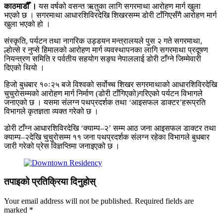
काठमाडौँ ।
यस वर्षको वसन्त ऋतुका लागि सगरमाथा आरोहण मार्ग खुला
भएको छ । सगरमाथा आधारशिविरदेखि शिखरसम्म डोरी टाँगिएसँगै आरोहण मार्ग
खुला भएको हो ।
संस्कृति, पर्यटन तथा नागरिक उड्डयन मन्त्रालयले पुस २ गते सगरमाथा,
ल्होत्से र नुप्से हिमालको आरोहण मार्ग व्यवस्थापनका लागि सगरमाथा प्रदूषण
नियन्त्रण समिति र पर्वतीय सहयोग सङ्घ नेपाललाई डोरी टाँग्ने जिम्मेवारी
दिएको थियो ।
हिजो बुधबार १०ः२५ बजे विश्वको सर्वोच्च शिखर सगरमाथाको आधारशिविरदेखि
चुचुरोसम्मको आरोहण मार्ग निर्माण (डोरी टाँगिएको)गरिएको पर्यटन विभागले
जनाएको छ । यसमा संलग्न पथप्रदर्शक तथा ‘आइसफल डाक्टर’हरूप्रति
विभागले कृतज्ञता व्यक्त गरेको छ ।
डोरी टाँग्न आधारशिविरदेखि ‘क्याम्प–२’ सम्म आठ जना आइसफल डाक्टर तथा
क्याम्प–२देखि चुचुरोसम्म ११ जना पथप्रदर्शक संलग्न रहेका विभागले बुधबार
जारी गरेको प्रेस विज्ञप्तिमा जनाइएको छ ।
तपाइको प्रतिक्रिया दिनुहोस्
Your email address will not be published.
Required fields are
marked
*