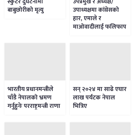
स्कुटर दुर्घटनामा
उपप्रमुख र अध्यक्ष/
बाबुछोरीको मृत्यु
उपाध्यक्षमा कांग्रेसको
हार, एमाले र
माओवादीलाई फलिफाप
भारतीय प्रधानमन्त्रीले
सन् २०२४ मा साढे एघार
चाँडै नेपालको भ्रमण
लाख पर्यटक नेपाल
गर्नुहुनेः परराष्ट्रमन्त्री राणा
भित्रिए