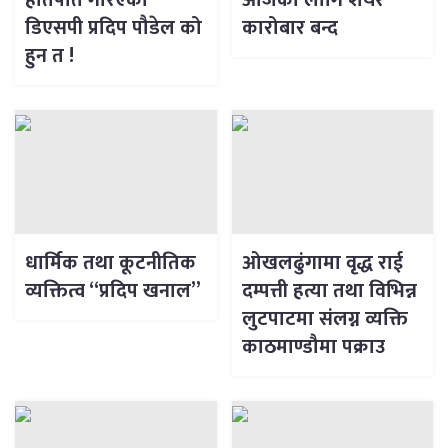
हातपात गरिएका
आजको लागि शेयर
डिएसपी प्रदिप पौडेल को
कारोबार बन्द
हुन त !
धार्मिक तथा कूटनीतिक
ओखलढुंगामा वृद्ध राई
व्यक्तित्व “प्रदिप खनाल”
दम्पत्ती हत्या तथा विभिन्न
लुटपाटमा संलग्न व्यक्ति
काठमाण्डौमा पक्राउ